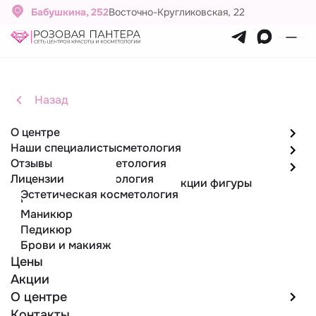
Бабушкина, 252
Восточно-Кругликовская, 22
Инъекционная косметология
Главная
Назад
Назад
Назад
Назад
Услуги
О центре
Парикмахерские услуги
Парикмахерские услуги
Эпиляция
Косметология
Наши специалисты
Стрижки женские
Лазерная эпиляция
Инъекционная косметология
Эпиляция
Отзывы
Стрижки мужские
Депиляция воском
Аппаратная косметология
Косметология
Лицензии
Лазерная косметология
Аппаратные методики коррекции фигуры
Эстетическая косметология
Массаж
Маникюр
Педикюр
Брови и макияж
Цены
Акции
О центре
Контакты