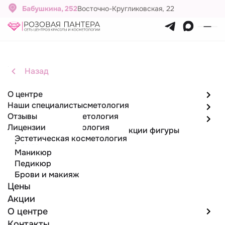
Бабушкина, 252
Восточно-Кругликовская, 22
Депиляция воском
Главная
Назад
Назад
Назад
Назад
Услуги
О центре
Парикмахерские услуги
Парикмахерские услуги
Эпиляция
Косметология
Наши специалисты
Стрижки женские
Лазерная эпиляция
Инъекционная косметология
Эпиляция
Отзывы
Стрижки мужские
Депиляция воском
Аппаратная косметология
Косметология
Лицензии
Лазерная косметология
Аппаратные методики коррекции фигуры
Эстетическая косметология
Массаж
Маникюр
Педикюр
Брови и макияж
Цены
Акции
О центре
Контакты