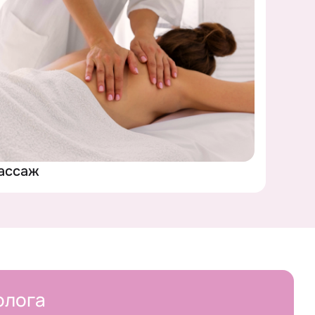
ассаж
олога