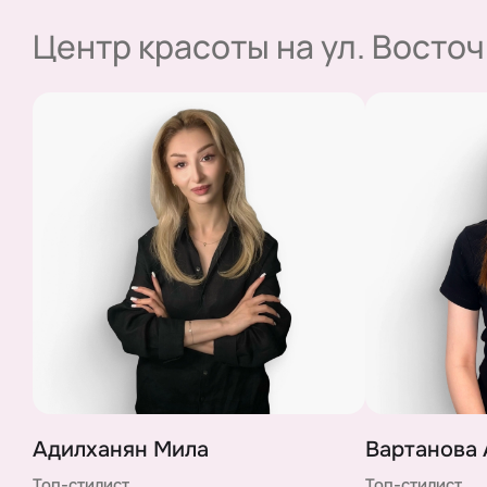
ОСТАВИТЬ 
Центр красоты на ул. Восто
Нажав на кнопку,
Адилханян Мила
Вартанова
Топ-стилист
Топ-стилист