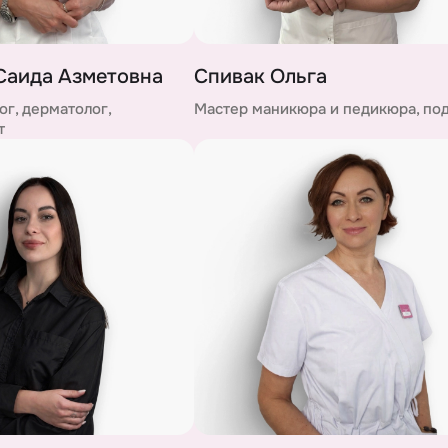
Саида Азметовна
Спивак Ольга
г, дерматолог,
Мастер маникюра и педикюра, по
т