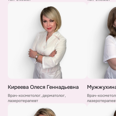
Киреева Олеся Геннадьевна
Мужжухина
Врач-косметолог, дерматолог,
Врач-косметоло
лазеротерапевт
лазеротерапев