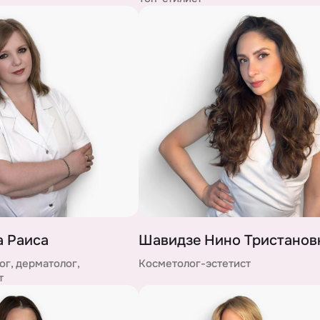
 Раиса
Шавидзе Нино Тристанов
г, дерматолог,
Косметолог-эстетист
т