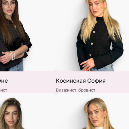
уне
Косинская София
вист
Визажист, бровист