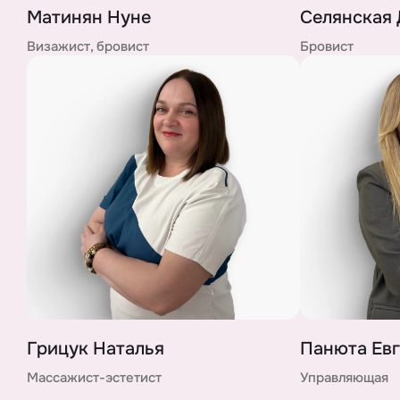
Матинян Нуне
Селянская 
Визажист, бровист
Бровист
Грицук Наталья
Панюта Ев
Массажист-эстетист
Управляющая