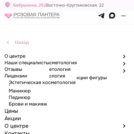
Бабушкина, 252
Восточно-Кругликовская, 22
Лазерная косметология
Главная
Назад
Назад
Назад
Назад
Услуги
О центре
Парикмахерские услуги
Парикмахерские услуги
Эпиляция
Косметология
Наши специалисты
Стрижки женские
Лазерная эпиляция
Инъекционная косметология
Эпиляция
Отзывы
Стрижки мужские
Депиляция воском
Аппаратная косметология
Косметология
Лицензии
Лазерная косметология
Аппаратные методики коррекции фигуры
Эстетическая косметология
Массаж
Маникюр
Педикюр
Брови и макияж
Цены
Акции
О центре
Контакты