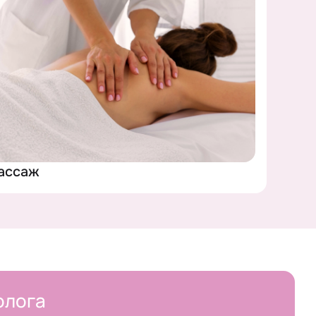
ассаж
олога