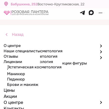
Бабушкина, 252
Восточно-Кругликовская, 22
Главная
Назад
Назад
Назад
Назад
Услуги
О центре
Парикмахерские услуги
Парикмахерские услуги
Эпиляция
Косметология
Наши специалисты
Стрижки женские
Лазерная эпиляция
Инъекционная косметология
Эпиляция
Отзывы
Стрижки мужские
Депиляция воском
Аппаратная косметология
Косметология
Лицензии
Лазерная косметология
Аппаратные методики коррекции фигуры
Эстетическая косметология
Массаж
Маникюр
Педикюр
Брови и макияж
Цены
Акции
О центре
Контакты